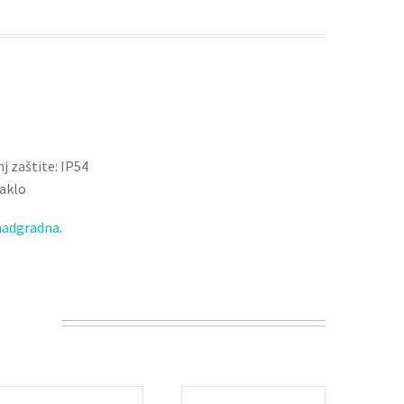
j zaštite: IP54
aklo
nadgradna
.