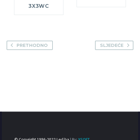
3X3WC
PRETHODNO
SLJEDEĆE
© Copyright 1996-2022 Led.ba
| By:
XSOFT