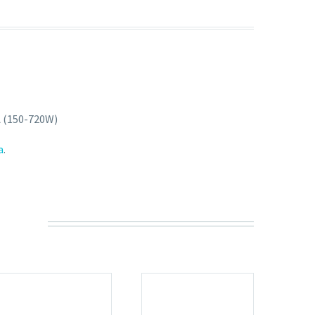
A (150-720W)
a
.