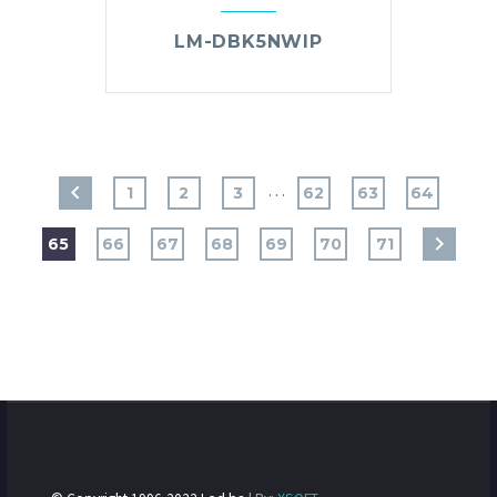
LM-DBK5NWIP
…
1
2
3
62
63
64
65
66
67
68
69
70
71