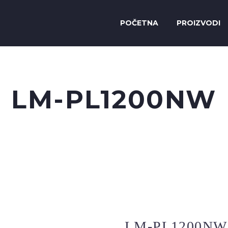
POČETNA
PROIZVODI
LM-PL1200NW
LM-PL1200NW