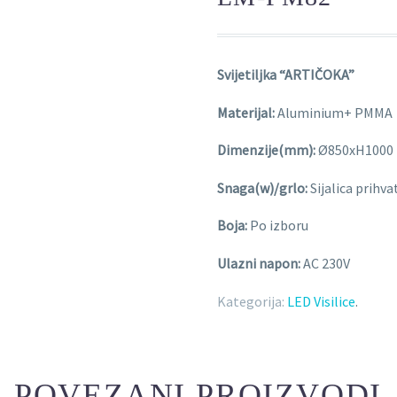
Svijetiljka “ARTIČOKA”
Materijal:
Aluminium+ PMMA
Dimenzije(mm):
Ø850xH1000 (
Snaga(w)/grlo:
Sijalica prihva
Boja:
Po izboru
Ulazni napon:
AC 230V
Kategorija:
LED Visilice
.
POVEZANI PROIZVODI