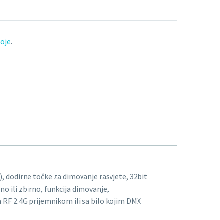
boje
.
, dodirne točke za dimovanje rasvjete, 32bit
o ili zbirno, funkcija dimovanje,
RF 2.4G prijemnikom ili sa bilo kojim DMX