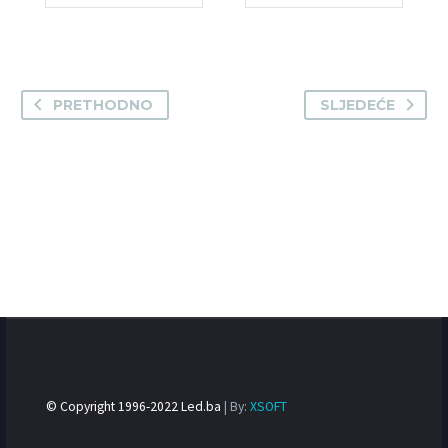
PRETHODNO
SLJEDEĆE
© Copyright 1996-2022 Led.ba
| By:
XSOFT