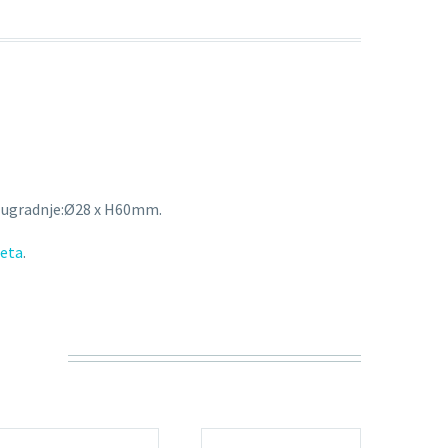
ugradnje:Ø28 x H60mm.
jeta
.