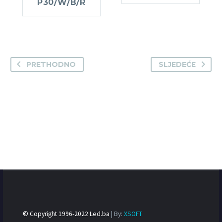
P30/W/B/R
PRETHODNO
SLJEDEĆE
© Copyright 1996-2022 Led.ba
| By:
XSOFT