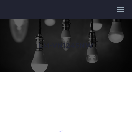
LM-VN1245NW